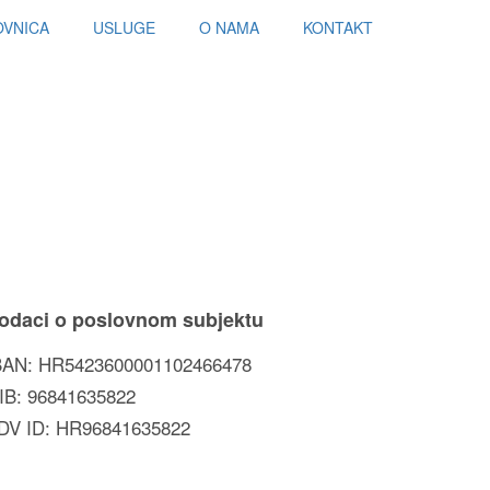
OVNICA
USLUGE
O NAMA
KONTAKT
odaci o poslovnom subjektu
BAN: HR5423600001102466478
IB: 96841635822
DV ID: HR96841635822