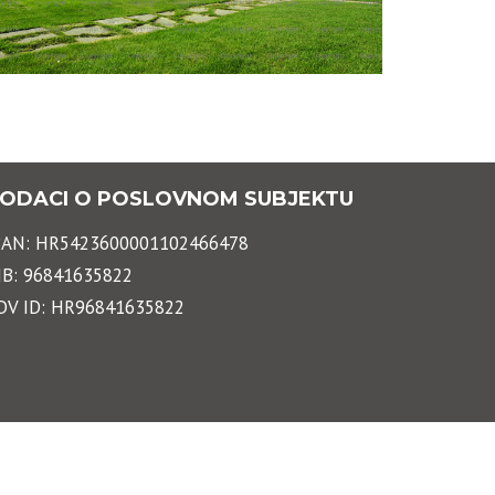
ODACI O POSLOVNOM SUBJEKTU
BAN: HR5423600001102466478
IB: 96841635822
DV ID: HR96841635822